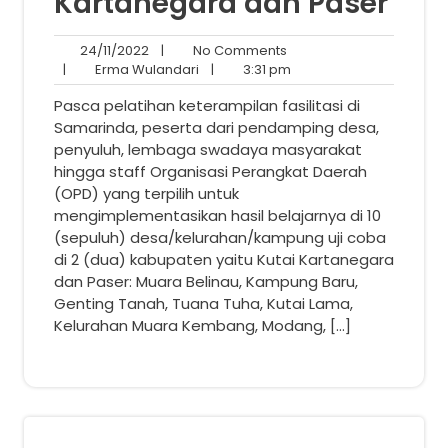
Kartanegara dan Paser
24/11/2022
No
24/11/2022
|
No Comments
Erma
Comments
3:31
|
Erma Wulandari
|
3:31 pm
Wulandari
pm
Pasca pelatihan keterampilan fasilitasi di
Samarinda, peserta dari pendamping desa,
penyuluh, lembaga swadaya masyarakat
hingga staff Organisasi Perangkat Daerah
(OPD) yang terpilih untuk
mengimplementasikan hasil belajarnya di 10
(sepuluh) desa/kelurahan/kampung uji coba
di 2 (dua) kabupaten yaitu Kutai Kartanegara
dan Paser: Muara Belinau, Kampung Baru,
Genting Tanah, Tuana Tuha, Kutai Lama,
Kelurahan Muara Kembang, Modang, […]