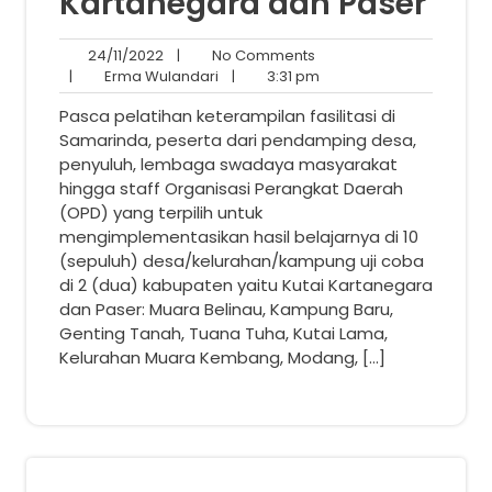
Kartanegara dan Paser
24/11/2022
No
24/11/2022
|
No Comments
Erma
Comments
3:31
|
Erma Wulandari
|
3:31 pm
Wulandari
pm
Pasca pelatihan keterampilan fasilitasi di
Samarinda, peserta dari pendamping desa,
penyuluh, lembaga swadaya masyarakat
hingga staff Organisasi Perangkat Daerah
(OPD) yang terpilih untuk
mengimplementasikan hasil belajarnya di 10
(sepuluh) desa/kelurahan/kampung uji coba
di 2 (dua) kabupaten yaitu Kutai Kartanegara
dan Paser: Muara Belinau, Kampung Baru,
Genting Tanah, Tuana Tuha, Kutai Lama,
Kelurahan Muara Kembang, Modang, […]