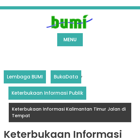
Skip
to
content
MENU
,
Lembaga BUMI
BukaData
Keterbukaan Informasi Publik
Keterbukaan Informasi Kalimantan Timur Jalan di
Tempat
Keterbukaan Informasi