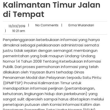
Kalimantan Timur Jalan
di Tempat
|
No Comments
|
Erma Wulandari
13/03/2019
|
10:21 am
Penyelenggaraan keterbukaan informasi yang hanya
dimaknai sebagai pelaksanaan administrasi semata
justru tidak sejalan dengan semangat membangun
pemerintahan yang baik maupun Undang-Undang
Nomor 14 Tahun 2008 Tentang Keterbukaan Informasi
Publik. Dari proses permohonan informasi yang telah
dilakukan oleh Yayasan Bumi terhadap Dinas
Penanaman Modal dan Pelayanan terpadu Satu Pintu
(DPMPTSP) Provinsi Kalimantan Timur untuk
mendapatkan informasi perijinan (pertambangan,
kehutanan, lingkungan hidup dan perkebunan) yang
sangat sulit diperoleh sampai harus ditetapkan melalui
penetapan putusan oleh Komisi Informasi Kaltim dan
Penetapan Pengadilan Tata Usaha Negara (PTUN)