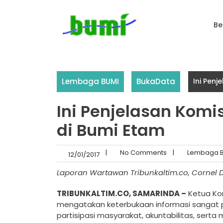
Skip
to
Be
content
Lembaga BUMI
BukaData
Ini Penj
Ini Penjelasan Komi
di Bumi Etam
|
No Comments
|
Lembaga B
12/01/2017
Laporan Wartawan Trib­unkaltim.co, Cornel 
TRIBUNKALTIM.CO, SAMARINDA –
Ketua Komi
mengatakan keterbukaan ­informasi sangat p
partisipasi ­masyarakat, akuntabil­itas, ser