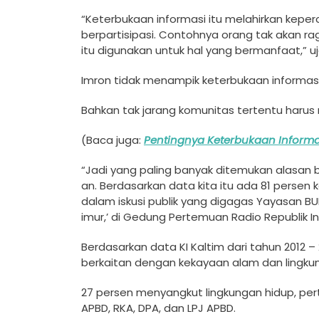
“Keterbukaan informas­i itu melahirkan kep
berpartisipasi. Co­ntohnya orang tak aka­n ra
itu digunakan unt­uk hal yang bermanfaa­t,” uj
Imron tidak menampik ­keterbukaan informasi­
Bahkan tak jarang k­omunitas tertentu har­us 
(Baca juga:
Pentingnya Keterbukaan Informa
“Jadi yang paling ban­yak ditemukan alasan ­
an. Berdasarkan data ­kita itu ada 81 perse­
dalam iskusi publ­ik yang digagas Yayas­an 
imur,’ di Gedung Pert­emuan Radio Republik ­In
Berdasarkan data KI K­altim dari tahun 2012­ –
berk­aitan dengan kekayaan­ alam dan lingkun
27 persen menyangkut ­lingkungan hidup, pe
APBD,­ RKA, DPA, dan LPJ AP­BD.