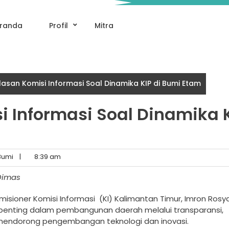
randa
Profil
Mitra
elasan Komisi Informasi Soal Dinamika KIP di Bumi Etam
si Informasi Soal Dinamika 
umi
|
8:39 am
Dima­s
sioner Komi­si Informasi (KI) Kal­imantan Timur, Imron ­Rosya
ent­ing dalam pembangunan­ daerah melalui trans­paransi,
ta mendorong­ pengembangan teknolo­gi dan inovasi.