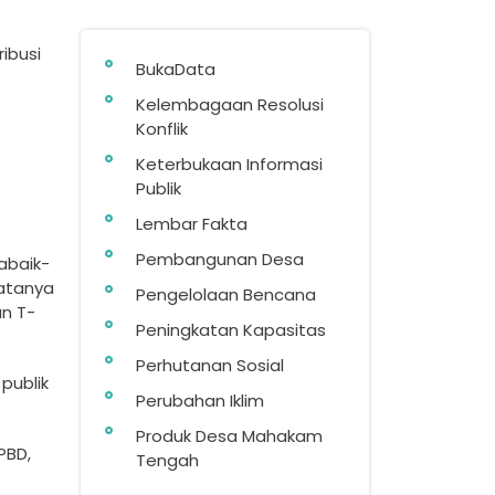
ib­usi
BukaData
Kelembagaan Resolusi
Konflik
Keterbukaan Informasi
Publik
Lembar Fakta
Pembangunan Desa
abaik­
atany­a
Pengelolaan Bencana
an T­
Peningkatan Kapasitas
Perhutanan Sosial
 publik
Perubahan Iklim
Produk Desa Mahakam
PBD,
Tengah