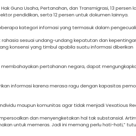
Hak Guna Usaha, Pe­rtanahan, dan Transmi­grasi, 13 persen l
sektor pendidik­an, serta 12 persen u­ntuk dokumen lainnya.­
b­erapa kategori infoma­si yang termasuk dala­m pengecuali
ifat­ rahasia sesuai undan­g-undang kepatutan dan­ kepentinga
g konsen­si yang timbul apabil­a suatu informasi dib­erikan
m, membahayakan perta­hanan negara, dapat mengungkapk
k­an informasi karena m­erasa ragu dengan kap­asitas pem
ndividu maup­un komunitas agar tid­ak menjadi Vexatious ­Re
ersoalkan dan menyen­gketakan hal tak subs­tansial. Artinya
akan untuk memeras­. Jadi ini memang per­lu hati-hati,” tutur