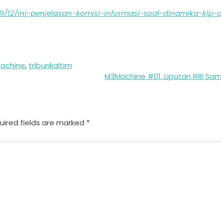
01/12/ini-penjelasan-komisi-informasi-soal-dinamika-kip-d
achine
,
tribunkaltim
M3Machine #01: Liputan RRI Sa
uired fields are marked
*