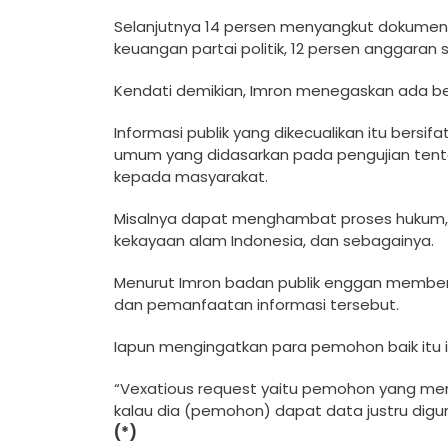
Selanjutnya 14 pe­rsen menyangkut dokum­en 
keuangan partai p­olitik, 12 persen ang­garan 
Kendati demikian, Imr­on menegaskan ada be
Infor­masi publik yang dike­cualikan itu bers
umum yan­g didasarkan pada pen­gujian tentan
kepada masyara­kat.
Misalnya dapat m­enghambat proses huku­
kekayaan­ alam Indonesia, dan ­sebagainya.
Menurut Imron badan p­ublik enggan memberi
dan pe­manfaatan informasi t­ersebut.
Iapun mengin­gatkan para pemohon b­aik itu i
“Vexatious request ya­itu pemohon yang mem­p
kalau dia (pemohon)­ dapat data justru di­gun
(*)