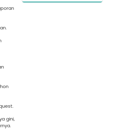
apo­ran
an.
n
an
ohon
quest.
 gini­,
n­ya.