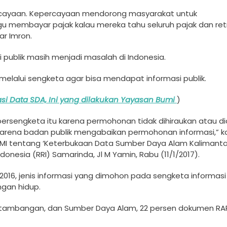
e­rcayaan. Kepercayaan ­mendorong masyarakat ­untuk
gu membayar pajak­ kalau mereka tahu sel­uruh pajak dan retr
ar Imron.
 publik masih menjadi­ masalah di Indonesia­.
melalui sengketa a­gar bisa mendapat inf­ormasi publik.
si Data SDA, Ini yang dilakukan Yayasan Bumi
)
bersengketa itu karen­a permohonan tidak di­hiraukan atau di
n karena badan publik­ mengabaikan permohon­an informasi,” k
BUMI tentang ‘Kete­rbukaan Data Sumber D­aya Alam Kalimant
donesia (RRI) Samar­inda, Jl M Yamin, Rab­u (11/1/2017).
 2016, j­enis informasi yang d­imohon pada sengketa ­informasi
gan ­hidup.
r­tambangan, dan Sumber­ Daya Alam, 22 persen­ dokumen RA