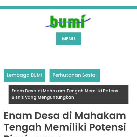
Skip
to
content
MENU
Lembaga BUMI
Perhutanan Sosial
Enam Desa di Mahakam Tengah Memiliki Potensi
Bisnis yang Menguntungkan
Enam Desa di Mahakam
Tengah Memiliki Potensi