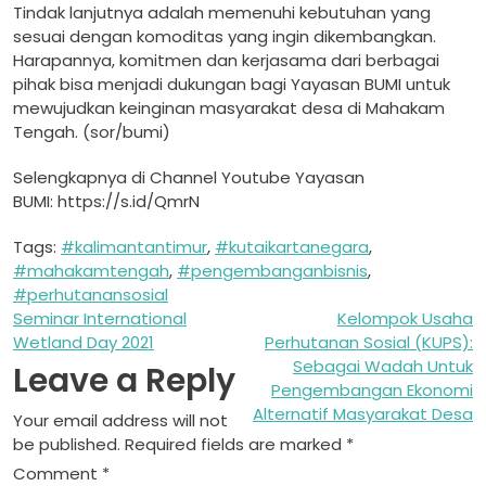
Tindak lanjutnya adalah memenuhi kebutuhan yang
sesuai dengan komoditas yang ingin dikembangkan.
Harapannya, komitmen dan kerjasama dari berbagai
pihak bisa menjadi dukungan bagi Yayasan BUMI untuk
mewujudkan keinginan masyarakat desa di Mahakam
Tengah. (sor/bumi)
Selengkapnya di Channel Youtube Yayasan
BUMI: https://s.id/QmrN
Tags:
#kalimantantimur
,
#kutaikartanegara
,
#mahakamtengah
,
#pengembanganbisnis
,
#perhutanansosial
Post
Seminar International
Kelompok Usaha
Wetland Day 2021
Perhutanan Sosial (KUPS):
navigation
Sebagai Wadah Untuk
Leave a Reply
Pengembangan Ekonomi
Alternatif Masyarakat Desa
Your email address will not
be published.
Required fields are marked
*
Comment
*