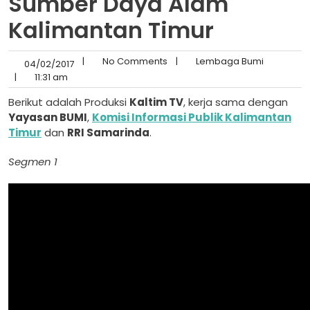
Sumber Daya Alam
Kalimantan Timur
|
No Comments
|
Lembaga Bumi
04/02/2017
|
11:31 am
Berikut adalah Produksi
Kaltim TV
, kerja sama dengan
Yayasan BUMI
,
Komisi Informasi Publik Kalimantan
Timur
dan
RRI Samarinda
.
Segmen 1