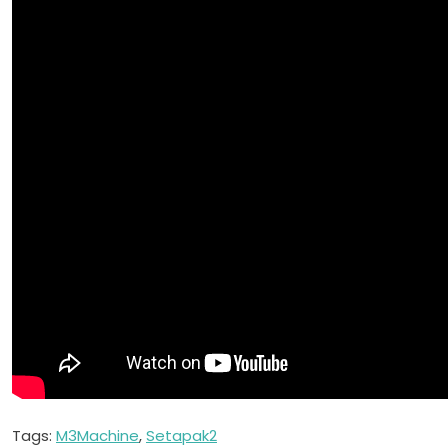
Tags:
M3Machine
,
Setapak2