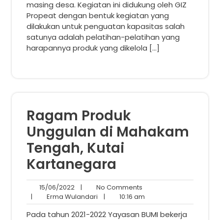
masing desa. Kegiatan ini didukung oleh GIZ
Propeat dengan bentuk kegiatan yang
dilakukan untuk penguatan kapasitas salah
satunya adalah pelatihan-pelatihan yang
harapannya produk yang dikelola […]
Ragam Produk
Unggulan di Mahakam
Tengah, Kutai
Kartanegara
15/06/2022
No
15/06/2022
|
No Comments
Erma
Comments
10:16
|
Erma Wulandari
|
10:16 am
Wulandari
am
Pada tahun 2021-2022 Yayasan BUMI bekerja