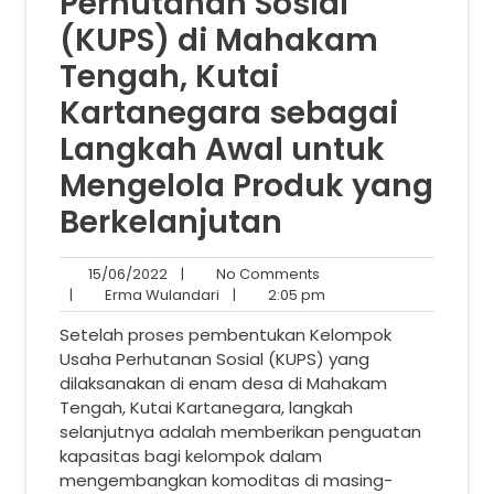
Perhutanan Sosial
(KUPS) di Mahakam
Tengah, Kutai
Kartanegara sebagai
Langkah Awal untuk
Mengelola Produk yang
Berkelanjutan
15/06/2022
No
15/06/2022
|
No Comments
Erma
Comments
2:05
|
Erma Wulandari
|
2:05 pm
Wulandari
pm
Setelah proses pembentukan Kelompok
Usaha Perhutanan Sosial (KUPS) yang
dilaksanakan di enam desa di Mahakam
Tengah, Kutai Kartanegara, langkah
selanjutnya adalah memberikan penguatan
kapasitas bagi kelompok dalam
mengembangkan komoditas di masing-