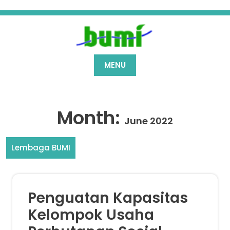
Skip
to
content
MENU
Month:
June 2022
Lembaga BUMI
Penguatan Kapasitas
Kelompok Usaha