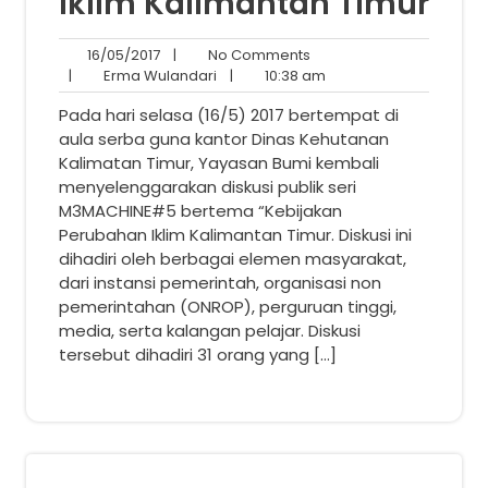
Iklim Kalimantan Timur
16/05/2017
No
16/05/2017
|
No Comments
Erma
Comments
10:38
|
Erma Wulandari
|
10:38 am
Wulandari
am
Pada hari selasa (16/5) 2017 bertempat di
aula serba guna kantor Dinas Kehutanan
Kalimatan Timur, Yayasan Bumi kembali
menyelenggarakan diskusi publik seri
M3MACHINE#5 bertema “Kebijakan
Perubahan Iklim Kalimantan Timur. Diskusi ini
dihadiri oleh berbagai elemen masyarakat,
dari instansi pemerintah, organisasi non
pemerintahan (ONROP), perguruan tinggi,
media, serta kalangan pelajar. Diskusi
tersebut dihadiri 31 orang yang […]