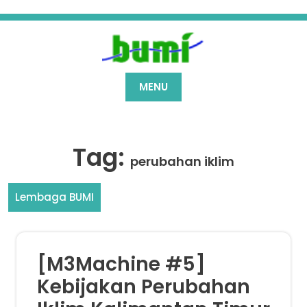
Skip
to
content
MENU
Tag:
perubahan iklim
Lembaga BUMI
[M3Machine #5]
Kebijakan Perubahan