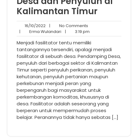
Desa dan Penyuluh di
Kalimantan Timur
16/10/2022
No
16/10/2022
|
No Comments
Erma
Comments
3:19
|
Erma Wulandari
|
3:19 pm
Wulandari
pm
Menjadi fasilitator tentu memiliki
tantangannya tersendiri, apalagi menjadi
fasilitator di sebuah desa. Pendamping Desa,
penyuluh dari berbagai sektor di Kalimantan
Timur seperti penyuluh perikanan, penyuluh
kehutanan, penyuluh pertanian maupun
perkebunan menjadi peran yang
berpengaruh bagi masyarakat untuk
perkembangan komoditas, khususnya di
desa. Fasilitator adalah seseorang yang
berperan untuk mempermudah proses
belajar. Peranannya tidak hanya sebatas […]