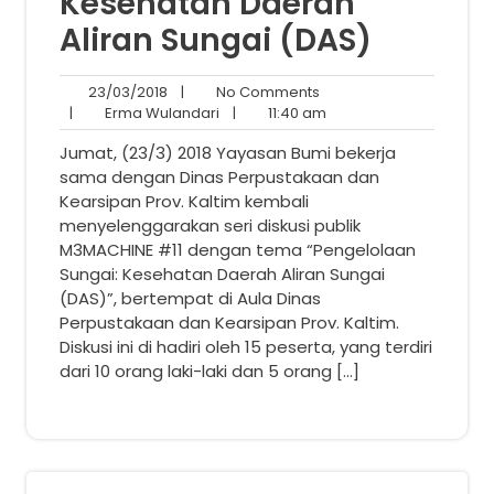
Kesehatan Daerah
Aliran Sungai (DAS)
23/03/2018
No
23/03/2018
|
No Comments
Erma
Comments
11:40
|
Erma Wulandari
|
11:40 am
Wulandari
am
Jumat, (23/3) 2018 Yayasan Bumi bekerja
sama dengan Dinas Perpustakaan dan
Kearsipan Prov. Kaltim kembali
menyelenggarakan seri diskusi publik
M3MACHINE #11 dengan tema “Pengelolaan
Sungai: Kesehatan Daerah Aliran Sungai
(DAS)”, bertempat di Aula Dinas
Perpustakaan dan Kearsipan Prov. Kaltim.
Diskusi ini di hadiri oleh 15 peserta, yang terdiri
dari 10 orang laki-laki dan 5 orang […]