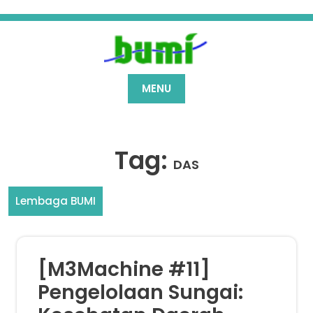
Skip
to
content
MENU
Tag:
DAS
Lembaga BUMI
[M3Machine #11]
Pengelolaan Sungai: